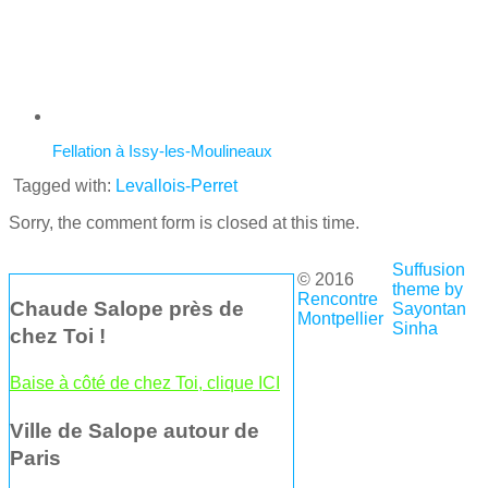
Fellation à Issy-les-Moulineaux
Tagged with:
Levallois-Perret
Sorry, the comment form is closed at this time.
Suffusion
© 2016
theme by
Rencontre
Chaude Salope près de
Sayontan
Montpellier
Sinha
chez Toi !
Baise à côté de chez Toi, clique ICI
Ville de Salope autour de
Paris