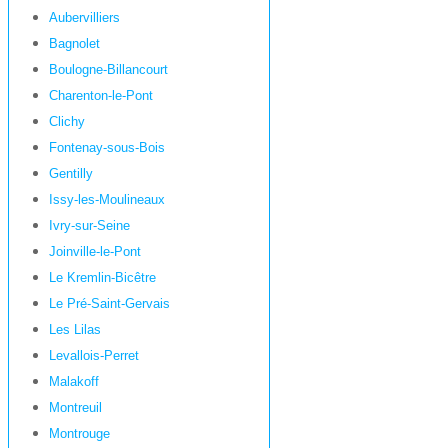
Aubervilliers
Bagnolet
Boulogne-Billancourt
Charenton-le-Pont
Clichy
Fontenay-sous-Bois
Gentilly
Issy-les-Moulineaux
Ivry-sur-Seine
Joinville-le-Pont
Le Kremlin-Bicêtre
Le Pré-Saint-Gervais
Les Lilas
Levallois-Perret
Malakoff
Montreuil
Montrouge