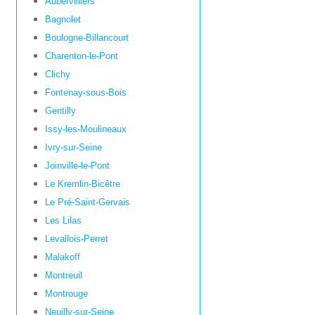
Aubervilliers
Bagnolet
Boulogne-Billancourt
Charenton-le-Pont
Clichy
Fontenay-sous-Bois
Gentilly
Issy-les-Moulineaux
Ivry-sur-Seine
Joinville-le-Pont
Le Kremlin-Bicêtre
Le Pré-Saint-Gervais
Les Lilas
Levallois-Perret
Malakoff
Montreuil
Montrouge
Neuilly-sur-Seine